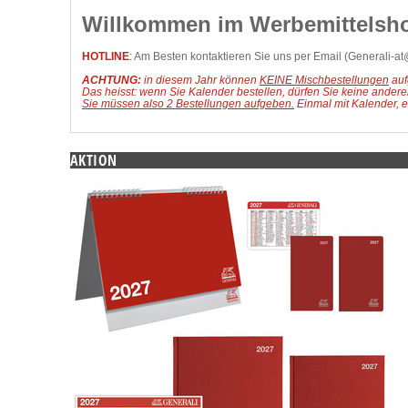
Willkommen im Werbemittelsho
HOTLINE
:
Am Besten kontaktieren Sie uns per Email (
Generali-a
ACHTUNG:
in diesem Jahr können
KEINE Mischbestellungen
auf
Das heisst: wenn Sie Kalender bestellen, dürfen Sie keine ander
Sie müssen also 2 Bestellungen aufgeben.
Einmal mit Kalender, e
AKTION