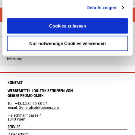
gesammelt haben. Sie geben Einwilligung zu unseren
Details zeigen
Cookies, wenn Sie unsere Webseite weiterhin nutzen.
INFORMATIONEN
Cookies zulassen
Hilfe
Nur notwendige Cookies verwenden
Zahlung
Lieferung
KONTAKT
WERBEMITTEL-LOGISTIK BETRIEBEN VON
GEIGER PROMO GMBH
Tel.: +43/1/585 69 88-17
Email:
Generali-at@geiger.com
Fleischmanngasse 4
1040 Wien
SERVICE
Datenschutz