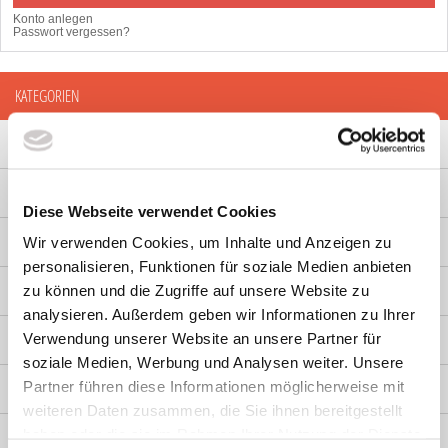
Konto anlegen
Passwort vergessen?
KATEGORIEN
KALENDER
SCHREIBTISCH
Diese Webseite verwendet Cookies
Wir verwenden Cookies, um Inhalte und Anzeigen zu
GIVE-AWAYS
personalisieren, Funktionen für soziale Medien anbieten
zu können und die Zugriffe auf unsere Website zu
TEXTIL
analysieren. Außerdem geben wir Informationen zu Ihrer
Verwendung unserer Website an unsere Partner für
JUNIOR
soziale Medien, Werbung und Analysen weiter. Unsere
Partner führen diese Informationen möglicherweise mit
Gutscheine
weiteren Daten zusammen, die Sie ihnen bereitgestellt
haben oder die sie im Rahmen Ihrer Nutzung der Dienste
Übersicht