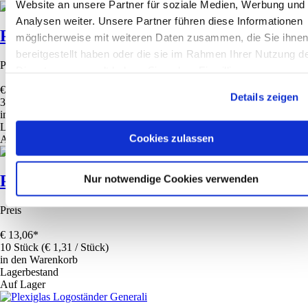
Website an unsere Partner für soziale Medien, Werbung und
Analysen weiter. Unsere Partner führen diese Informationen
Polizzenordner mit Registerblättern
möglicherweise mit weiteren Daten zusammen, die Sie ihne
bereitgestellt haben oder die sie im Rahmen Ihrer Nutzung d
Preis
Dienste gesammelt haben. Sie geben Einwilligung zu unsere
Cookies, wenn Sie unsere Webseite weiterhin nutzen.
€
18,77
*
Details zeigen
3 Stück (€ 6,26 / Stück)
in den Warenkorb
Lagerbestand
Cookies zulassen
Auf Lager
Papiertragetasche
Nur notwendige Cookies verwenden
Preis
€
13,06
*
10 Stück (€ 1,31 / Stück)
in den Warenkorb
Lagerbestand
Auf Lager