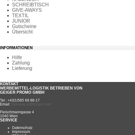
SCHREIBTISCH
GIVE-AWAYS
TEXTIL
JUNIOR
Gutscheine
Übersicht
INFORMATIONEN
Hilfe
Zahlung
Lieferung
KONTAKT
WERBEMITTEL-LOGISTIK BETRIEBEN VON
GEIGER PROMO GMBH
Tel.: +43/1/585 69 88-17
Email:
Generali-at@geiger.com
Fleischmanngasse 4
1040 Wien
SERVICE
Datenschutz
Impressum