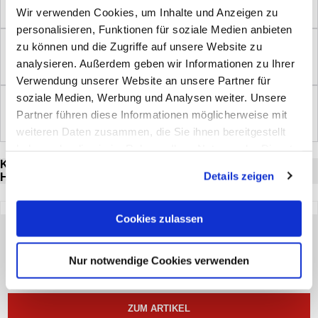
Wir verwenden Cookies, um Inhalte und Anzeigen zu
DENKZETTEL SINGLESTIFTHALTER
personalisieren, Funktionen für soziale Medien anbieten
zu können und die Zugriffe auf unsere Website zu
€ 16,88
analysieren. Außerdem geben wir Informationen zu Ihrer
DENKZETTEL TASCHENLEERER
Verwendung unserer Website an unsere Partner für
soziale Medien, Werbung und Analysen weiter. Unsere
€ 10,18
Partner führen diese Informationen möglicherweise mit
LAMY KUGELSCHREIBER GENERALI ROT UND SILBER
weiteren Daten zusammen, die Sie ihnen bereitgestellt
haben oder die sie im Rahmen Ihrer Nutzung der Dienste
KUNDEN, DIE DIESEN ARTIKEL GEKAUFT HABEN,
gesammelt haben. Sie geben Einwilligung zu unseren
Details zeigen
HABEN AUCH FOLGENDE ARTIKEL GEKAUFT:
Cookies, wenn Sie unsere Webseite weiterhin nutzen.
Cookies zulassen
SEKRETÄRKALENDER 2027
8,70
*
Nur notwendige Cookies verwenden
€
5 Stück (€ 1,74 / Stück)
ZUM ARTIKEL