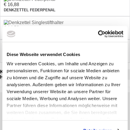
€ 16,88
DENKZETTEL FEDERPENAL
€ 14,50
DENKZETTEL SINGLESTIFTHALTER
€ 10,18
Diese Webseite verwendet Cookies
LAMY KUGELSCHREIBER GENERALI ROT UND SILBER
Wir verwenden Cookies, um Inhalte und Anzeigen zu
personalisieren, Funktionen für soziale Medien anbieten
KUNDEN, DIE DIESEN ARTIKEL GEKAUFT HABEN,
HABEN AUCH FOLGENDE ARTIKEL GEKAUFT:
zu können und die Zugriffe auf unsere Website zu
analysieren. Außerdem geben wir Informationen zu Ihrer
Verwendung unserer Website an unsere Partner für
PLEXIGLAS LOGOSTÄNDER GENERALI
soziale Medien, Werbung und Analysen weiter. Unsere
Partner führen diese Informationen möglicherweise mit
30,59
*
weiteren Daten zusammen, die Sie ihnen bereitgestellt
€
haben oder die sie im Rahmen Ihrer Nutzung der Dienste
gesammelt haben. Sie geben Einwilligung zu unseren
ZUM ARTIKEL