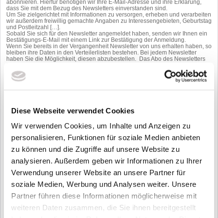
abonnieren. Hierfür benötigen wir Ihre E-Mail-Adresse und ihre Erklärung,
dass Sie mit dem Bezug des Newsletters einverstanden sind.
Um Sie zielgerichtet mit Informationen zu versorgen, erheben und verarbeiten
wir außerdem freiwillig gemachte Angaben zu Interessengebieten, Geburtstag
und Postleitzahl […].
Sobald Sie sich für den Newsletter angemeldet haben, senden wir Ihnen ein
Bestätigungs-E-Mail mit einem Link zur Bestätigung der Anmeldung.
Wenn Sie bereits in der Vergangenheit Newsletter von uns erhalten haben, so
bleiben ihre Daten in den Verteilerlisten bestehen. Bei jedem Newsletter
haben Sie die Möglichkeit, diesen abzubestellen. Das Abo des Newsletters
können Sie jederzeit stornieren. Senden Sie Ihre Stornierung bitte an
folgende E-Mail-Adresse:
Teampool-at@geiger.com
. Wir löschen
anschließend umgehend Ihre Daten im Zusammenhang mit dem Newsletter-
Versand.
GOOGLE ANALYTICS
Diese Webseite verwendet Cookies
Diese Website nutzt den Dienst „Google Analytics“, welcher von der Google
Inc. (1600 Amphitheatre Parkway Mountain View, CA 94043, USA) angeboten
wird, zur Analyse der Websitebenutzung durch Nutzer. Der Dienst verwendet
Wir verwenden Cookies, um Inhalte und Anzeigen zu
„Cookies“ – Textdateien, welche auf Ihrem Endgerät gespeichert werden. Die
personalisieren, Funktionen für soziale Medien anbieten
durch die Cookies gesammelten Informationen werden im Regelfall an einen
Google-Server in den USA gesandt und dort gespeichert.
zu können und die Zugriffe auf unsere Website zu
Auf dieser Website greift die IP-Anonymisierung. Die IP-Adresse der Nutzer
wird innerhalb der Mitgliedsstaaten der EU und des Europäischen
analysieren. Außerdem geben wir Informationen zu Ihrer
Wirtschaftsraum gekürzt. Durch diese Kürzung entfällt der Personenbezug
Ihrer IP-Adresse. Im Rahmen der Vereinbarung zur
Verwendung unserer Website an unsere Partner für
Auftragsdatenvereinbarung, welche die Websitebetreiber mit der Google Inc.
geschlossen haben, erstellt diese mithilfe der gesammelten Informationen
soziale Medien, Werbung und Analysen weiter. Unsere
eine Auswertung der Websitenutzung und der Websiteaktivität und erbringt
mit der Internetnutzung verbundene Dienstleistungen.
Partner führen diese Informationen möglicherweise mit
Sie haben die Möglichkeit, die Speicherung des Cookies auf Ihrem Gerät zu
weiteren Daten zusammen, die Sie ihnen bereitgestellt
verhindern, indem Sie in Ihrem Browser entsprechende Einstellungen
vornehmen. Es ist nicht gewährleistet, dass Sie auf alle Funktionen dieser