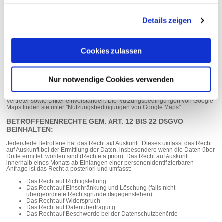
haben oder die sie im Rahmen Ihrer Nutzung der Dienste
Website ohne Einschränkungen zugreifen können, wenn Ihr Browser keine
Cookies zulässt.
gesammelt haben. Sie geben Einwilligung zu unseren
Weiterhin können Sie durch ein Browser-Plugin verhindern, dass die durch
Details zeigen
Cookies gesammelten Informationen (inklusive Ihrer IP-Adresse) an die
Cookies, wenn Sie unsere Webseite weiterhin nutzen.
Google Inc. gesendet und von der Google Inc. genutzt werden. Folgender
Link führt Sie zu dem entsprechenden
Plugin:
https://tools.google.com/dlpage/gaoptout?hl=de
Hier finden Sie weitere Informationen zur Datennutzung durch die Google
Cookies zulassen
Inc.:
https://support.google.com/analytics/answer/6004245?hl=de
GOOGLE MAPS
Nur notwendige Cookies verwenden
Diese Webseite verwendet das Produkt Google Maps von Google Inc. Durch
Nutzung dieser Webseite erklären Sie sich mit der Erfassung, Bearbeitung
sowie Nutzung der automatisiert erhobenen Daten durch Google Inc, deren
Vertreter sowie Dritter einverstanden. Die Nutzungsbedingungen von Google
Maps finden sie unter
"Nutzungsbedingungen von Google Maps"
.
BETROFFENENRECHTE GEM. ART. 12 BIS 22 DSGVO
BEINHALTEN:
Jeder/Jede Betroffene hat das Recht auf Auskunft. Dieses umfasst das Recht
auf Auskunft bei der Ermittlung der Daten, insbesondere wenn die Daten über
Dritte ermittelt worden sind (Rechte a priori). Das Recht auf Auskunft
innerhalb eines Monats ab Einlangen einer personenidentifizierbaren
Anfrage ist das Recht a posteriori und umfasst:
Das Recht auf Richtigstellung
Das Recht auf Einschränkung und Löschung (falls nicht
übergeordnete Rechtsgründe dagegenstehen)
Das Recht auf Widerspruch
Das Recht auf Datenübertragung
Das Recht auf Beschwerde bei der Datenschutzbehörde