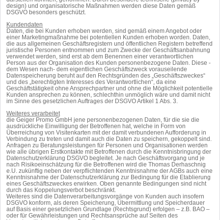
design) und organisatorische Maßnahmen werden diese Daten gemäß
DSGVO besonders geschützt.
Kundendaten
Daten, die bei Kunden erhoben werden, sind gemäß einem Angebot oder
einer Marketingmaßnahme bei potentiellen Kunden erhoben worden. Daten,
die aus allgemeinen Geschäftsregistern und öffentlichen Registern betreffend
juristische Personen entnommen und zum Zwecke der Geschäftsanbahnung
verwendet werden, sind erst ab dem Benennen einer verantwortlichen
Person aus der Organisation des Kunden personenbezogene Daten. Diese -
dem Wesen nach- dem eigentlichen Geschäftszweck vorauseilende
Datenspeicherung beruht auf den Rechtsgründen des „Geschäftszweckes“
und des „berechtigten Interesses des Verantwortlichen“, da eine
Geschäftstätigkeit ohne Ansprechpartner und ohne die Möglichkeit potentielle
Kunden ansprechen zu können, schlechthin unmöglich wäre und damit nicht
im Sinne des gesetzlichen Auftrages der DSGVO Artikel 1 Abs. 3.
Weiteres verarbeitet
die Geiger Promo GmbH jene personenbezogenen Daten, für die sie die
ausdrückliche Einwilligung der Betroffenen hat, welche in Form von
Überreichung von Visitenkarten mit der damit verbundenen Aufforderung in
Verbindung zu treten und damit auch die Daten zu speichern, gekoppelt sind.
Anfragen zu Beratungsleistungen für Personen und Organisationen werden
wie alle übrigen Erstkontakte mit Betroffenen durch die Kenntnisbringung der
Datenschutzerklärung DSGVO begleitet. Je nach Geschäftsvorgang und je
nach Risikoeinschätzung für die Betroffenen wird die Thomas Derhaschnig
e.U. zukünftig neben der verpflichtenden Kenntnisnahme der AGBs auch eine
Kenntnisnahme der Datenschutzerklärung zur Bedingung für die Etablierung
eines Geschäftszweckes erwirken. Oben genannte Bedingungen sind nicht
durch das Koppelungsverbot beschränkt.
Weiteres sind die Datenverarbeitungsvorgänge von Kunden auch insofern
DSGVO konform, als deren Speicherung, Übermittlung und Speicherdauer
auf Basis einer gesetzlichen Grundlage (Rechtsgrund) erfolgen – z.B. BAO –
oder für Gewährleistungen und Rechtsansprüche auf Seiten des