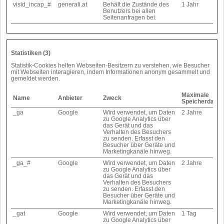
visid_incap_#
generali.at
Behält die Zustände des
1 Jahr
Benutzers bei allen
Seitenanfragen bei.
Statistiken (3)
Statistik-Cookies helfen Webseiten-Besitzern zu verstehen, wie Besucher
mit Webseiten interagieren, indem Informationen anonym gesammelt und
gemeldet werden.
Maximale
Name
Anbieter
Zweck
Speicherdauer
_ga
Google
Wird verwendet, um Daten
2 Jahre
zu Google Analytics über
das Gerät und das
Verhalten des Besuchers
zu senden. Erfasst den
Besucher über Geräte und
Marketingkanäle hinweg.
_ga_#
Google
Wird verwendet, um Daten
2 Jahre
zu Google Analytics über
das Gerät und das
Verhalten des Besuchers
zu senden. Erfasst den
Besucher über Geräte und
Marketingkanäle hinweg.
_gat
Google
Wird verwendet, um Daten
1 Tag
zu Google Analytics über