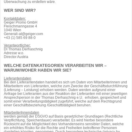
Überwachung zu erstellen wäre.
WER SIND WIR?
Kontaktdaten:
Geiger Promo GmbH
Fleischmanngasse 4
1040 Wien
Generali-at@geiger.com
+43 (1) 585 69 88-0
Verantwortlicher:
DI Thomas Derhaschnig
Adresse w.o.
Director Austria
WELCHE DATENKATEGORIEN VERARBEITEN WIR –
WARUM/WOHER HABEN WIR SIE?
Lieferantendaten
Bei den Lieferantendaten handelt es sich um Daten von Mitarbeiterinnen und
Mitarbeitern von Lieferanten, welche zum Zwecke der Geschäftsdurchführung
(Lieferung – Leistung) erhoben werden. Daten werden aufgrund einer
Anfrage bei Lieferanten aus der Reaktion der Lieferanten mit einer jeweiligen
Ansprechperson in der Thomas Derhaschnig e.U. erhoben, gespeichert und
somit einer Verarbeitungstätigkeit zugeführt, welche auf dem Rechtsgrund
einer Geschäftsbeziehung /Geschäftstätigkeit beruhen.
MitarbeiterInnendaten
werden gemäß der DSGVO auf Basis gesetzlicher Grundlagen (Rechtliche
Verpflichtung, Speicherdauer) verarbeitet. Es wird hierbei besondere
Rücksicht auf die Möglichkeit des Vorhandenseins sensibler Daten, welche
ein erhöhtes Risiko für die Rechte und Freiheiten betroffener Personen
darstellen könnten, genommen. Durch besondere technische (privacy by