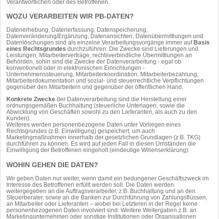
Verantwortlichen oder des Betroffenen.
WOZU VERARBEITEN WIR PB-DATEN?
Datenerhebung, Datenerfassung, Datenspeicherung,
Datenveränderung/Ergänzung, Datenansichten, Datenübermittlungen und
Datenlöschungen sind als einzelne Verarbeitungsvorgänge immer auf
Basis
eines Rechtsgrundes
durchzuführen. Die Zwecke sind Lieferungen und
Leistungen, Mitarbeiterverträge, rechtsverbindliche Übermittlungen an
Behörden, sohin sind die Zwecke der Datenverarbeitung - egal ob
konventionell oder in elektronischen Einrichtungen -
Unternehmenssteuerung, Mitarbeiterkoordination, Mitarbeiterbezahlung,
Mitarbeiterdokumentation und sozial- und steuerrechtliche Verpflichtungen
gegenüber den Mitarbeitern und gegenüber der öffentlichen Hand.
Konkrete Zwecke
der Datenverarbeitung sind die Herstellung einer
ordnungsgemäßen Buchhaltung (steuerliche Unterlagen, sowie die
Abwicklung von Geschäften sowohl zu den Lieferanten, als auch zu den
Kunden).
Weiteres werden personenbezogene Daten unter Vorliegen eines
Rechtsgrundes (z.B. Einwilligung) gespeichert, um auch
Marketingmaßnahmen innerhalb der gesetzlichen Grundlagen (z.B. TKG)
durchführen zu können. Es wird auf jeden Fall in diesen Umständen die
Einwilligung der Betroffenen eingeholt (eindeutige Willenserklärung).
WOHIN GEHEN DIE DATEN?
Wir geben Daten nur weiter, wenn damit ein bedungener Geschäftszweck im
Interesse des Betroffenen erfüllt werden soll. Die Daten werden
weitergegeben an die Auftragsverarbeiter, z.B. Buchhaltung und an den
Steuerberater, sowie an die Banken zur Durchführung von Zahlungsflüssen,
an Mitarbeiter oder Lieferanten – wobei bei Letzteren in der Regel keine
personenbezogenen Daten involviert sind. Weitere Weitergaben z.B. an
Marketingunternehmen oder sonstige Institutionen oder Organisationen