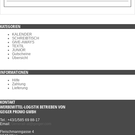
KATEGORIEN
KALENDER
SCHREIBTISCH
GIVE-AWAYS
TEXTIL
JUNIOR
Gutscheine
Übersicht
INFORMATIONEN
Hilfe
Zahlung
Lieferung
KONTAKT
WERBEMITTEL-LOGISTIK BETRIEBEN VON
GEIGER PROMO GMBH
Tel.: +43/1/585 69 88-17
Email:
Generali-at@geiger.com
Fleischmanngasse 4