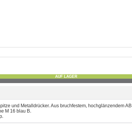
AUF LAGER
spitze und Metalldrücker. Aus bruchfestem, hochglänzendem ABS
e M 16 blau B.
p.