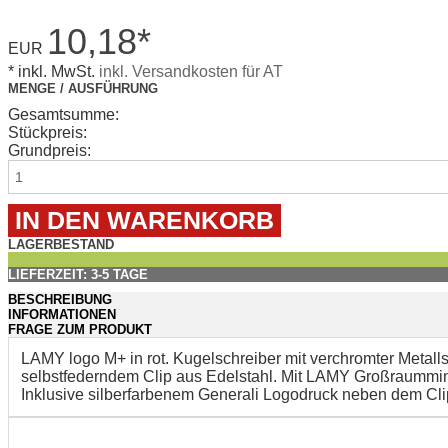
10,18
*
EUR
* inkl. MwSt.
inkl. Versandkosten für AT
MENGE / AUSFÜHRUNG
Gesamtsumme:
Stückpreis:
Grundpreis:
LAGERBESTAND
LIEFERZEIT: 3-5 TAGE
BESCHREIBUNG
INFORMATIONEN
FRAGE ZUM PRODUKT
LAMY logo M+ in rot. Kugelschreiber mit verchromter Metall
selbstfederndem Clip aus Edelstahl. Mit LAMY Großraummin
Inklusive silberfarbenem Generali Logodruck neben dem Cli