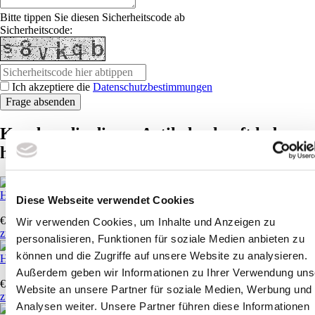
Bitte tippen Sie diesen Sicherheitscode ab
Sicherheitscode:
Ich akzeptiere die
Datenschutzbestimmungen
Kunden, die diesen Artikel gekauft haben,
haben auch folgende Artikel gekauft:
Herren Pique Polo Generali
Diese Webseite verwendet Cookies
€
14,12
*
Wir verwenden Cookies, um Inhalte und Anzeigen zu
zum Artikel
personalisieren, Funktionen für soziale Medien anbieten zu
können und die Zugriffe auf unsere Website zu analysieren.
Herren Kapuzen Sweater Zip
Außerdem geben wir Informationen zu Ihrer Verwendung uns
€
32,34
*
Website an unsere Partner für soziale Medien, Werbung und
zum Artikel
Analysen weiter. Unsere Partner führen diese Informationen