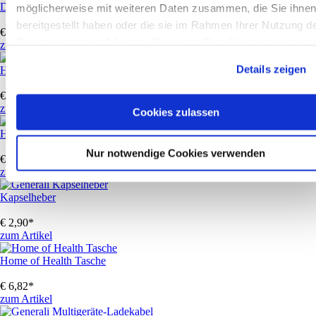
Damen Fleece Jacke Zipp Generali
möglicherweise mit weiteren Daten zusammen, die Sie ihne
bereitgestellt haben oder die sie im Rahmen Ihrer Nutzung d
€
30,43
*
Dienste gesammelt haben. Sie geben Einwilligung zu unsere
zum Artikel
Cookies, wenn Sie unsere Webseite weiterhin nutzen.
Details zeigen
Herren Kapuzen Sweater Generali
€
27,34
*
zum Artikel
Cookies zulassen
Herren T-Shirt Heavy Generali
Nur notwendige Cookies verwenden
€
6,28
*
zum Artikel
Kapselheber
€
2,90
*
zum Artikel
Home of Health Tasche
€
6,82
*
zum Artikel