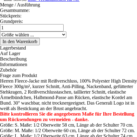
Menge / Ausführung
Gesamtsumme:
Stückpreis:
Grundpreis:
Lagerbestand
Auf Lager
Beschreibung
Informationen
Zubehör
Frage zum Produkt
Herren Fleece-Jacke mit Reißverschluss, 100% Polyester High Density
Fleece 300g/m², kurzer Schnitt, Anti-Pilling, Nackenband, gefütterter
Stehkragen, 2 Reißverschlusstaschen, taillierter Schnitt, elastische
Ärmelbündchen, Halbmond-Passe am Rücken, elastische Kordel am
Bund. 30° waschbar, nicht trocknergeeignet. Das Generali Logo ist in
weiß als Bestickung an der Brust angebracht.
Bitte kontrollieren Sie die angegebenen Maße für Ihre Bestellung
um Rücksendungen zu vermeiden - danke.
Größe: S. Maße: 1/2 Oberweite 58 cm, Länge ab der Schulter 70 cm.
Größe: M. Maße: 1/2 Oberweite 60 cm, Länge ab der Schulter 72 cm.
Größe: L. Maße: 1/2 Oberweite 63 cm, Länge ab der Schulter 74 cm.