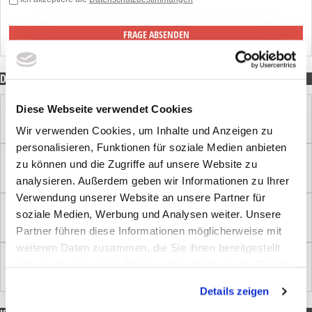
DIESE PRODUKTE KÖNNTEN SIE EBENFALLS INTERESSIEREN:
Diese Webseite verwendet Cookies
€ 14,12
HERREN PIQUE POLO GENERALI
Wir verwenden Cookies, um Inhalte und Anzeigen zu
personalisieren, Funktionen für soziale Medien anbieten
zu können und die Zugriffe auf unsere Website zu
€ 30,43
HERREN FLEECE JACKE ZIPP GENERALI
analysieren. Außerdem geben wir Informationen zu Ihrer
Verwendung unserer Website an unsere Partner für
soziale Medien, Werbung und Analysen weiter. Unsere
€ 75,06
HERREN SOFTSHELLJACKE ZIPP GENERALI
Partner führen diese Informationen möglicherweise mit
weiteren Daten zusammen, die Sie ihnen bereitgestellt
haben oder die sie im Rahmen Ihrer Nutzung der Dienste
€ 32,34
HERREN KAPUZEN SWEATER ZIP
gesammelt haben. Sie geben Einwilligung zu unseren
Details zeigen
Cookies, wenn Sie unsere Webseite weiterhin nutzen.