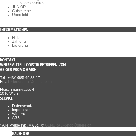
Accessoires
JUNIOR
Gutscheine
Übersicht
INFORMATIONEN
Hilfe
Zahlung
Lieferung
KONTAKT
WERBEMITTEL-LOGISTIK BETRIEBEN VON
GEIGER PROMO GMBH
Tel.: +43/1/585 69 88-17
Email:
Generali-at@geiger.com
Fleischmanngasse 4
1040 Wien
SERVICE
Datenschutz
Impressum
Widerruf
AGB
* Alle Preise inkl. MwSt.
| ©
GENERALI-Shop Österreich
KALENDER