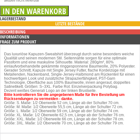
** aktuell nicht lieferbar
LAGERBESTAND
LETZTE BESTÄNDE
BESCHREIBUNG
INFORMATIONEN
FRAGE ZUM PRODUKT
Das luxuriöse Kapuzen-Sweatshirt überzeugt durch seine besonders weiche
Qualität und seinen modernen Stil. Seitennähte sorgen für eine optimale
Passform und eine maskuline Silhouette. Material: 280g/m², 80%
einlaufvorbehandelte gekämmte ringgesponnene Baumwolle, 20% Polyester.
Gerader Schnitt, Kapuze mit Single Jersey Futter, flache Kordelzüge mit
Metallenden, Nackenband, Single-Jersey-Halbmond am Rückenteil für einen
hochwertigen Look und zusätzliche Strapazierfähigkeit, PST-Garn
Technologie, Oberfläche aus 100% Baumwolle, innen angeraut, doppeltes
Satinetikett. Größen: S–3XL. Farbe Rot. Einzelverpackung Polybag.
Dezent weißes Generali Logo an der linken Brustseite.
Bitte kontrollieren Sie die angegebenen Maße für Ihre Bestellung um
Rücksendungen zu vermeiden - danke.
Größe: S. Maße: 1/2 Oberweite 52 cm, Länge ab der Schulter 70 cm.
Größe: M. Maße: 1/2 Oberweite 55,5 cm, Länge ab der Schulter 72 cm.
Größe: L. Maße: 1/2 Oberweite 59 cm, Länge ab der Schulter 74 cm.
Größe: XL. Maße: 1/2 Oberweite 62,5 cm, Länge ab der Schulter 76 cm.
Größe: XXL. Maße: 1/2 Oberweite 66 cm, Länge ab der Schulter 78 cm.
Größe: 3XL. Maße: 1/2 Oberweite 70 cm, Länge ab der Schulter 79 cm.