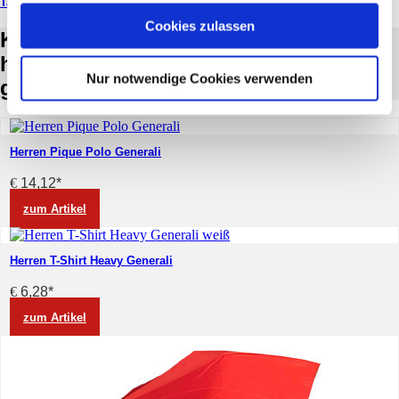
Taschenschirm Automatik
Cookies zulassen
Kunden, die diesen Artikel gekauft
haben, haben auch folgende Artikel
Nur notwendige Cookies verwenden
gekauft:
Herren Pique Polo Generali
€
14,12
*
zum Artikel
Herren T-Shirt Heavy Generali
€
6,28
*
zum Artikel