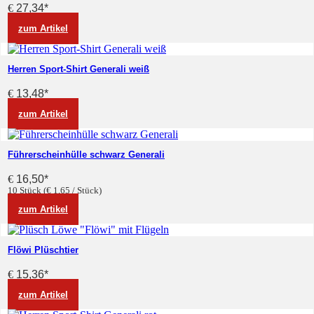
€
27,34
*
zum Artikel
Herren Sport-Shirt Generali weiß
€
13,48
*
zum Artikel
Führerscheinhülle schwarz Generali
€
16,50
*
10 Stück (€ 1,65 / Stück)
zum Artikel
Flöwi Plüschtier
€
15,36
*
zum Artikel