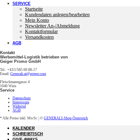
SERVICE
Startseite
Kundendaten anlegen/bearbeiten
Mein Konto
Newsletter An-/Abmeldung
Kontaktformular
Versandkosten
AGB
Kontakt
Werbemittel-Logistik betrieben von
Geiger Promo GmbH
Tel.: +43/1/585 69 88-17
Email:
Generali-at@geiger.com
Fleischmanngasse 4
1040 Wien
Service
Datenschutz
Impressum
Widerruf
AGB
* Alle Preise inkl. MwSt.
| ©
GENERALI-Shop Österreich
KALENDER
SCHREIBTISCH
GIVE-AWAYS