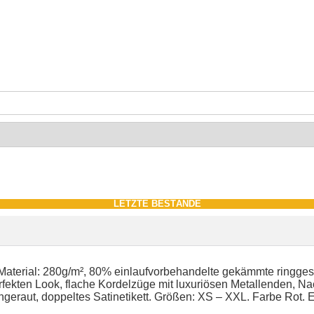
LETZTE BESTÄNDE
Material: 280g/m², 80% einlaufvorbehandelte gekämmte ringge
 perfekten Look, flache Kordelzüge mit luxuriösen Metallenden,
eraut, doppeltes Satinetikett. Größen: XS – XXL. Farbe Rot. 