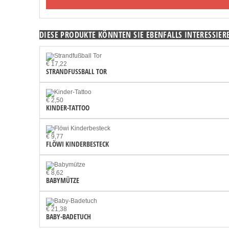
DIESE PRODUKTE KÖNNTEN SIE EBENFALLS INTERESSIER
€ 17,22
STRANDFUSSBALL TOR
€ 2,50
KINDER-TATTOO
€ 9,77
FLÖWI KINDERBESTECK
€ 8,62
BABYMÜTZE
€ 21,38
BABY-BADETUCH