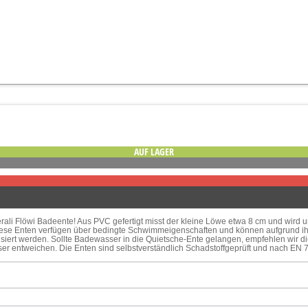
AUF LAGER
ali Flöwi Badeente! Aus PVC gefertigt misst der kleine Löwe etwa 8 cm und wird u
se Enten verfügen über bedingte Schwimmeigenschaften und können aufgrund ihr
isiert werden. Sollte Badewasser in die Quietsche-Ente gelangen, empfehlen wir 
 entweichen. Die Enten sind selbstverständlich Schadstoffgeprüft und nach EN 