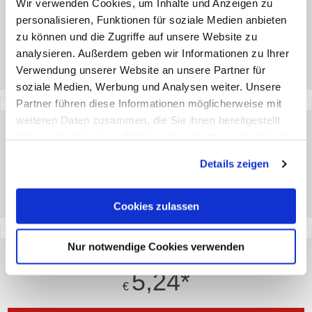
Wir verwenden Cookies, um Inhalte und Anzeigen zu
32,34
*
personalisieren, Funktionen für soziale Medien anbieten
€
zu können und die Zugriffe auf unsere Website zu
analysieren. Außerdem geben wir Informationen zu Ihrer
ZUM ARTIKEL
Verwendung unserer Website an unsere Partner für
soziale Medien, Werbung und Analysen weiter. Unsere
Partner führen diese Informationen möglicherweise mit
weiteren Daten zusammen, die Sie ihnen bereitgestellt
KINDERSCHIRM GENERALI
haben oder die sie im Rahmen Ihrer Nutzung der Dienste
12,38
*
gesammelt haben. Sie geben Einwilligung zu unseren
€
Details zeigen
Cookies, wenn Sie unsere Webseite weiterhin nutzen.
ZUM ARTIKEL
Cookies zulassen
Nur notwendige Cookies verwenden
HOLZPUZZLE
5,24
*
€