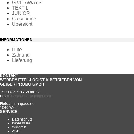
GIVE-AWAYS
TEXTIL
JUNIOR
Gutscheine
Übersicht
INFORMATIONEN
Hilfe
Zahlung
Lieferung
KONTAKT
WERBEMITTEL-LOGISTIK BETRIEBEN VON
GEIGER PROMO GMBH
Tel.: +43/1/585 69 88-17
Email:
Generali-at@geiger.com
Fleischmanngasse 4
1040 Wien
SERVICE
Datenschutz
Impressum
Widerruf
AGB