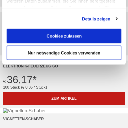
weiteren Daten zusammen, die Sie ihnen bereitgestellt
haben oder die sie im Rahmen Ihrer Nutzung der Dienste
gesammelt haben. Sie geben Einwilligung zu unseren
STOCKSCHIRM GENERALI ROT
Details zeigen
Cookies, wenn Sie unsere Webseite weiterhin nutzen.
7,91
*
€
Cookies zulassen
ZUM ARTIKEL
Nur notwendige Cookies verwenden
ELEKTRONIK-FEUERZEUG GO
36,17
*
€
100 Stück (€ 0,36 / Stück)
ZUM ARTIKEL
VIGNETTEN-SCHABER