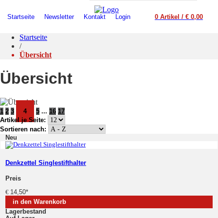
Startseite
Newsletter
Kontakt
Login
0 Artikel / € 0,00
Startseite
/
Übersicht
Übersicht
1
2
3
4
5
...
16
17
Artikel je Seite:
Sortieren nach:
Neu
Denkzettel Singlestifthalter
Preis
€
14,50
*
in den Warenkorb
Lagerbestand