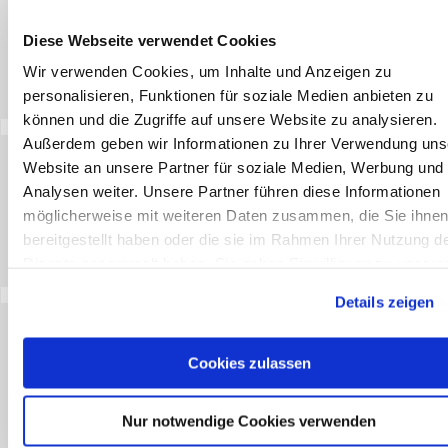
Preis
Diese Webseite verwendet Cookies
€
4,58
*
in den Warenkorb
Wir verwenden Cookies, um Inhalte und Anzeigen zu
Lagerbestand
Auf Lager
personalisieren, Funktionen für soziale Medien anbieten zu
können und die Zugriffe auf unsere Website zu analysieren.
Außerdem geben wir Informationen zu Ihrer Verwendung uns
Fahrradsattelbezug RPET
Website an unsere Partner für soziale Medien, Werbung und
Analysen weiter. Unsere Partner führen diese Informationen
Preis
möglicherweise mit weiteren Daten zusammen, die Sie ihne
€
2,48
*
bereitgestellt haben oder die sie im Rahmen Ihrer Nutzung d
in den Warenkorb
Dienste gesammelt haben. Sie geben Einwilligung zu unsere
Lagerbestand
Letzte Bestände
Cookies, wenn Sie unsere Webseite weiterhin nutzen.
Details zeigen
Fitnesshandtuch
Cookies zulassen
Preis
€
9,22
*
in den Warenkorb
Nur notwendige Cookies verwenden
Lagerbestand
Auf Lager