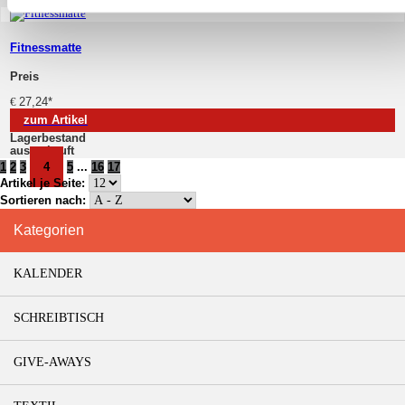
Fitnessmatte
Preis
€
27,24
*
zum Artikel
Lagerbestand
ausverkauft
1
2
3
4
5
...
16
17
Artikel je Seite:
Sortieren nach:
Kategorien
KALENDER
SCHREIBTISCH
GIVE-AWAYS