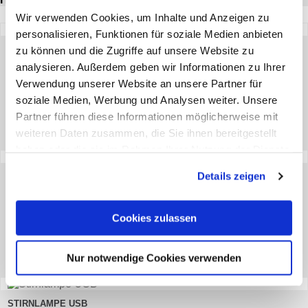
Wir verwenden Cookies, um Inhalte und Anzeigen zu
personalisieren, Funktionen für soziale Medien anbieten
SCHNAPSKARTEN DOPPELDEUTSCH 24 BLATT
zu können und die Zugriffe auf unsere Website zu
analysieren. Außerdem geben wir Informationen zu Ihrer
18,37
*
Verwendung unserer Website an unsere Partner für
€
soziale Medien, Werbung und Analysen weiter. Unsere
10 Stück (€ 1,84 / Stück)
Partner führen diese Informationen möglicherweise mit
ZUM ARTIKEL
weiteren Daten zusammen, die Sie ihnen bereitgestellt
haben oder die sie im Rahmen Ihrer Nutzung der Dienste
gesammelt haben. Sie geben Einwilligung zu unseren
Details zeigen
PREFERENCEKARTEN DOPPELDEUTSCH 36 BLATT
Cookies, wenn Sie unsere Webseite weiterhin nutzen.
20,81
*
€
Cookies zulassen
10 Stück (€ 2,08 / Stück)
ZUM ARTIKEL
Nur notwendige Cookies verwenden
STIRNLAMPE USB