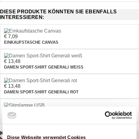
DIESE PRODUKTE KÖNNTEN SIE EBENFALLS
INTERESSIEREN:
€ 7,09
EINKAUFSTASCHE CANVAS
€ 13,48
DAMEN SPORT-SHIRT GENERALI WEISS
€ 13,48
DAMEN SPORT-SHIRT GENERALI ROT
€ 13,49
STIRNLAMPE USB
KUNDEN, DIE DIESEN ARTIKEL GEKAUFT HABEN,
Diese Webseite verwendet Cookies
HABEN AUCH FOLGENDE ARTIKEL GEKAUFT: