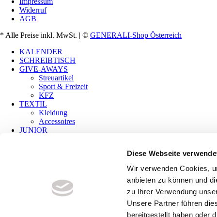
Impressum
Widerruf
AGB
* Alle Preise inkl. MwSt.
| ©
GENERALI-Shop Österreich
KALENDER
SCHREIBTISCH
GIVE-AWAYS
Streuartikel
Sport & Freizeit
KFZ
TEXTIL
Kleidung
Accessoires
JUNIOR
Gutscheine
Übersicht
Diese Webseite verwende
KALENDER
Wir verwenden Cookies, um
SCHREIBTISCH
anbieten zu können und di
GIVE-AWAYS
Streuartikel
zu Ihrer Verwendung unser
Sport & Freizeit
Unsere Partner führen die
KFZ
bereitgestellt haben oder
TEXTIL