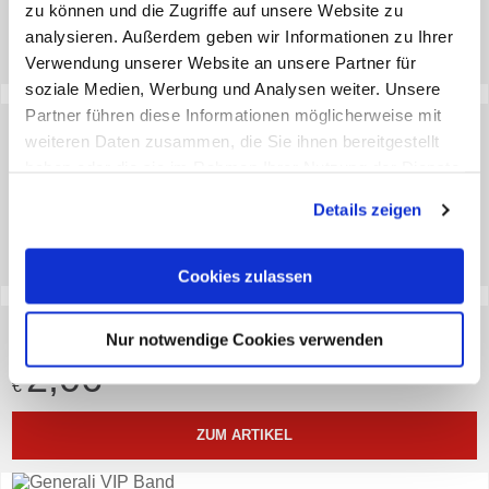
zu können und die Zugriffe auf unsere Website zu
analysieren. Außerdem geben wir Informationen zu Ihrer
ZUM ARTIKEL
Verwendung unserer Website an unsere Partner für
soziale Medien, Werbung und Analysen weiter. Unsere
Partner führen diese Informationen möglicherweise mit
HAFTNOTIZEN
weiteren Daten zusammen, die Sie ihnen bereitgestellt
4,31
*
haben oder die sie im Rahmen Ihrer Nutzung der Dienste
€
gesammelt haben. Sie geben Einwilligung zu unseren
10 Stück (€ 0,43 / Stück)
Details zeigen
Cookies, wenn Sie unsere Webseite weiterhin nutzen.
ZUM ARTIKEL
Cookies zulassen
REGENPONCHO ROT
Nur notwendige Cookies verwenden
2,06
*
€
ZUM ARTIKEL