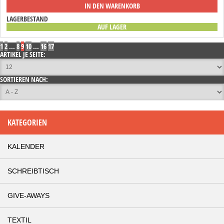
IN DEN WARENKORB
LAGERBESTAND
AUF LAGER
1
2
...
8
9
10
...
16
17
ARTIKEL JE SEITE:
SORTIEREN NACH:
KATEGORIEN
KALENDER
SCHREIBTISCH
GIVE-AWAYS
TEXTIL