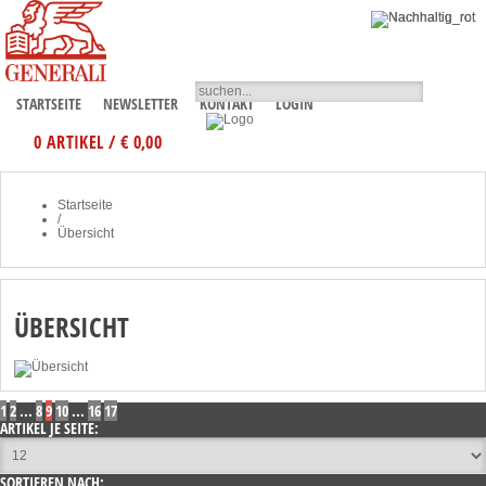
STARTSEITE
NEWSLETTER
KONTAKT
LOGIN
0 ARTIKEL / € 0,00
Startseite
/
Übersicht
ÜBERSICHT
1
2
...
8
9
10
...
16
17
ARTIKEL JE SEITE:
SORTIEREN NACH: