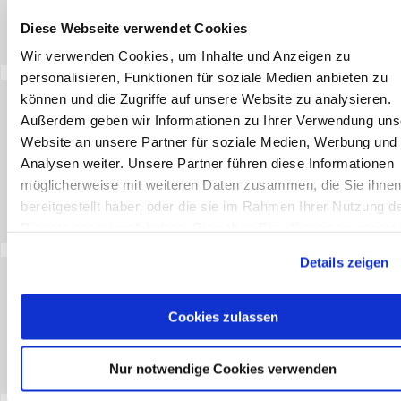
€
16,10
*
in den Warenkorb
Diese Webseite verwendet Cookies
Lagerbestand
Wir verwenden Cookies, um Inhalte und Anzeigen zu
Auf Lager
personalisieren, Funktionen für soziale Medien anbieten zu
können und die Zugriffe auf unsere Website zu analysieren.
Notizblock A4 mit 30 Seiten
Außerdem geben wir Informationen zu Ihrer Verwendung uns
Preis
Website an unsere Partner für soziale Medien, Werbung und
€
10,55
*
Analysen weiter. Unsere Partner führen diese Informationen
5 Stück (€ 2,11 / Stück)
möglicherweise mit weiteren Daten zusammen, die Sie ihne
in den Warenkorb
bereitgestellt haben oder die sie im Rahmen Ihrer Nutzung d
Lagerbestand
Auf Lager
Dienste gesammelt haben. Sie geben Einwilligung zu unsere
Cookies, wenn Sie unsere Webseite weiterhin nutzen.
Details zeigen
Outdoor-Packsack 5 Liter
Preis
Cookies zulassen
€
16,48
*
in den Warenkorb
Nur notwendige Cookies verwenden
Lagerbestand
Auf Lager