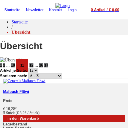
Startseite
Newsletter
Kontakt
Login
0 Artikel / € 0,00
Startseite
/
Übersicht
Übersicht
1
2
...
10
11
12
...
16
17
Artikel je Seite:
Sortieren nach:
Malbuch Flöwi
Preis
€
16,28
*
5 Stück (€ 3,26 / Stück)
in den Warenkorb
Lagerbestand