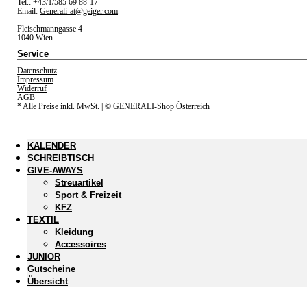
Tel.: +43/1/585 69 88-17
Email:
Generali-at@geiger.com
Fleischmanngasse 4
1040 Wien
Service
Datenschutz
Impressum
Widerruf
AGB
* Alle Preise inkl. MwSt.
| ©
GENERALI-Shop Österreich
KALENDER
SCHREIBTISCH
GIVE-AWAYS
Streuartikel
Sport & Freizeit
KFZ
TEXTIL
Kleidung
Accessoires
JUNIOR
Gutscheine
Übersicht