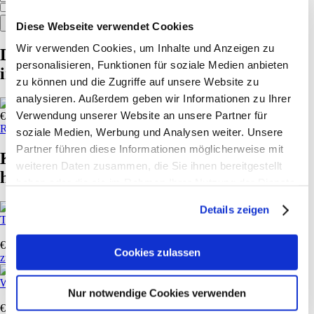
Ich akzeptiere die
Datenschutzbestimmungen
Diese Webseite verwendet Cookies
Wir verwenden Cookies, um Inhalte und Anzeigen zu
Diese Produkte könnten Sie ebenfalls
personalisieren, Funktionen für soziale Medien anbieten
interessieren:
zu können und die Zugriffe auf unsere Website zu
analysieren. Außerdem geben wir Informationen zu Ihrer
Verwendung unserer Website an unsere Partner für
€ 2,34
Reifenprofilmesser
soziale Medien, Werbung und Analysen weiter. Unsere
Partner führen diese Informationen möglicherweise mit
Kunden, die diesen Artikel gekauft haben,
weiteren Daten zusammen, die Sie ihnen bereitgestellt
haben auch folgende Artikel gekauft:
haben oder die sie im Rahmen Ihrer Nutzung der Dienste
gesammelt haben. Sie geben Einwilligung zu unseren
Details zeigen
Cookies, wenn Sie unsere Webseite weiterhin nutzen.
Taschenschirm Automatik
€
6,95
*
Cookies zulassen
zum Artikel
Warnweste Erwachsene gelb
Nur notwendige Cookies verwenden
€
3,80
*